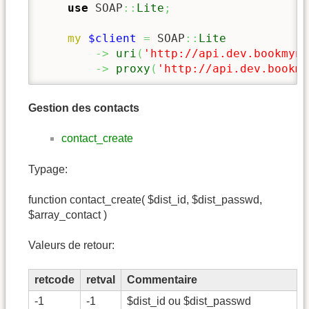
use
 SOAP
::
Lite
;
my
$client
=
 SOAP
::
Lite
->
uri
(
'http://api.dev.bookmyna
->
proxy
(
'http://api.dev.bookmy
Gestion des contacts
contact_create
Typage:
function contact_create( $dist_id, $dist_passwd,
$array_contact )
Valeurs de retour:
retcode
retval
Commentaire
-1
-1
$dist_id ou $dist_passwd