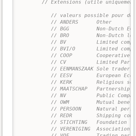
// Extensions (utile uniquemen
// valeurs possible pour dot
// ANDERS      Other
// BGG         Non-Dutch EC 
// BRO         Non-Dutch leg
// BV          Limited compa
// BVI/O       Limited compa
// COOP        Cooperative
// CV          Limited Partn
// EENMANSZAAK Sole trader
// EESV        European Econ
// KERK        Religious soc
// MAATSCHAP   Partnership
// NV          Public Compan
// OWM         Mutual benefi
// PERSOON     Natural perso
// REDR        Shipping comp
// STICHTING   Foundation
// VERENIGING  Association
// VOF         Trading partn