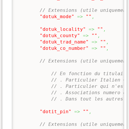
// Extensions (utile uniquement
"dotuk_mode"
=>
""
,
/
/
"dotuk_locality"
=>
""
,
"dotuk_county"
=>
""
,
"dotuk_trad_name"
=>
""
,
"dotuk_co_number"
=>
""
,
// Extensions (utile uniquement
// En fonction du titulaire
// . Particulier Italien =>
// . Particulier qui n'est 
// . Associations numero d
// . Dans tout les autres c
"dotit_pin"
=>
""
,
// Extensions (utile uniquement