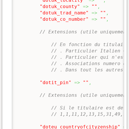
"dotuk_locality"
=>
""
,
"dotuk_county"
=>
""
,
"dotuk_trad_name"
=>
""
,
"dotuk_co_number"
=>
""
,
// Extensions (utile uniquement
// En fonction du titulaire
// . Particulier Italien =>
// . Particulier qui n'est 
// . Associations numero d
// . Dans tout les autres c
"dotit_pin"
=>
""
,
// Extensions (utile uniquement
// Si le titulaire est de t
// 1,1,11,12,13,15,31,49,70
"doteu_countryofcityzenship"
=>