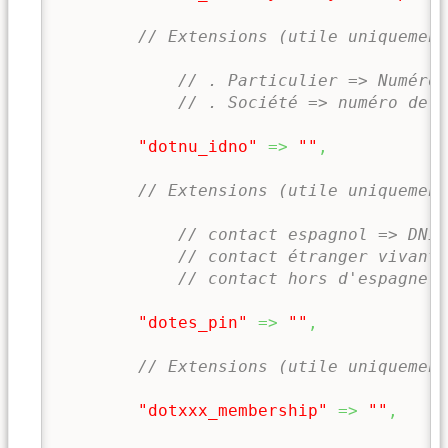
// Extensions (utile uniquement
// . Particulier => Numéro 
// . Société => numéro de T
"dotnu_idno"
=>
""
,
// Extensions (utile uniquement
// contact espagnol => DNI/
// contact étranger vivant 
// contact hors d'espagne d
"dotes_pin"
=>
""
,
// Extensions (utile uniquement
"dotxxx_membership"
=>
""
,