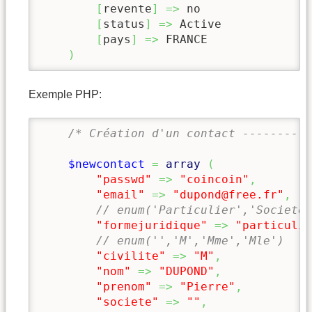
[
revente
]
=>
 no

[
status
]
=>
 Active

[
pays
]
=>
 FRANCE

)
Exemple PHP:
/* Création d'un contact ----------
$newcontact
=
array
(
"passwd"
=>
"coincoin"
,
"email"
=>
"dupond@free.fr"
,
// enum('Particulier','Societe
"formejuridique"
=>
"particulie
// enum('','M','Mme','Mle')
"civilite"
=>
"M"
,
"nom"
=>
"DUPOND"
,
"prenom"
=>
"Pierre"
,
"societe"
=>
""
,