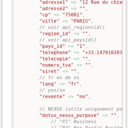
"adresse1"
=>
"12 Rue du chien 
"adresse2"
=>
""
,
"cp"
=>
"75001"
,
"ville"
=>
"PARIS"
,
// voir api_regionsid()
"region_id"
=>
""
,
// voir api_paysid()
"pays_id"
=>
"1"
,
"telephone"
=>
"+33.147010203"
,
"telecopie"
=>
""
,
"numero_tva"
=>
""
,
"siret"
=>
""
,
// fr en de es 
"lang"
=>
"fr"
,
// yes/no
"revente"
=>
"no"
,
// NEXUS (utile uniquement pour
"dotus_nexus_purpose"
=>
""
,
// "P1" Business
// "P2" Non-Profit Business