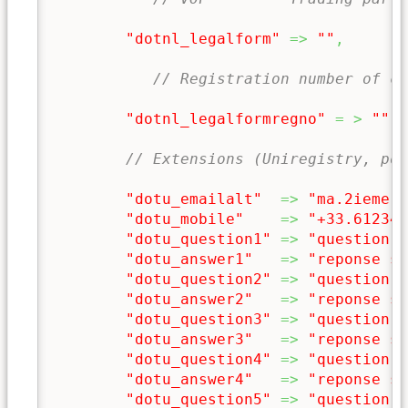
"dotnl_legalform"
=>
""
,
// Registration number of co
"dotnl_legalformregno"
=
>
""
,
// Extensions (Uniregistry, pou
"dotu_emailalt"
=>
"ma.2ieme.a
"dotu_mobile"
=>
"+33.612345
"dotu_question1"
=>
"question s
"dotu_answer1"
=>
"reponse se
"dotu_question2"
=>
"question s
"dotu_answer2"
=>
"reponse se
"dotu_question3"
=>
"question s
"dotu_answer3"
=>
"reponse se
"dotu_question4"
=>
"question s
"dotu_answer4"
=>
"reponse se
"dotu_question5"
=>
"question s