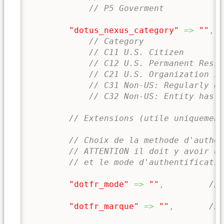
// P5 Goverment
"dotus_nexus_category"
=>
""
,
// Category
// C11 U.S. Citizen
// C12 U.S. Permanent Resid
// C21 U.S. Organization In
// C31 Non-US: Regularly en
// C32 Non-US: Entity has a
// Extensions (utile uniquement
// Choix de la methode d'authen
// ATTENTION il doit y avoir un
// et le mode d'authentificati
"dotfr_mode"
=>
""
,
// 
"dotfr_marque"
=>
""
,
// 