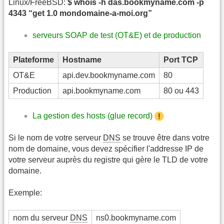
Linux/FreeBSD:
$ whois -h das.bookmyname.com -p
4343 “get 1.0 mondomaine-a-moi.org”
serveurs SOAP de test (OT&E) et de production
Plateforme
Hostname
Port TCP
OT&E
api.dev.bookmyname.com
80
Production
api.bookmyname.com
80 ou 443
La gestion des hosts (glue record)
Si le nom de votre serveur
DNS
se trouve être dans votre
nom de domaine, vous devez spécifier l'addresse IP de
votre serveur auprès du registre qui gère le TLD de votre
domaine.
Exemple:
nom du serveur
DNS
ns0.bookmyname.com