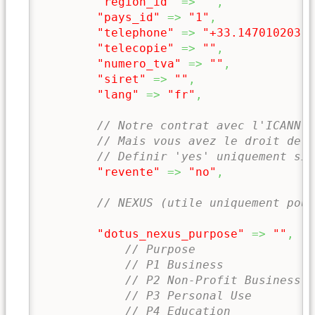
"region_id"
=>
""
,
"pays_id"
=>
"1"
,
"telephone"
=>
"+33.147010203"
,
"telecopie"
=>
""
,
"numero_tva"
=>
""
,
"siret"
=>
""
,
"lang"
=>
"fr"
,
// Notre contrat avec l'ICANN n
// Mais vous avez le droit de n
// Definir 'yes' uniquement si 
"revente"
=>
"no"
,
// NEXUS (utile uniquement pour
"dotus_nexus_purpose"
=>
""
,
// Purpose
// P1 Business
// P2 Non-Profit Business
// P3 Personal Use
// P4 Education