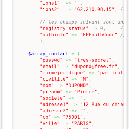
"ipns1"
=>
""
,
"ipns2"
=>
"62.210.98.15"
,
// 
// les champs suivant sont uniq
"registry_status"
=>
0
,
// 
"authinfo"
=>
"EPPauthCode"
// 
)
;
$array_contact
=
(
"passwd"
=>
"tres-secret"
,
"email"
=>
"dupond@free.fr"
,
"formejuridique"
=>
"particulie
"civilite"
=>
"M"
,
"nom"
=>
"DUPOND"
,
"prenom"
=>
"Pierre"
,
"societe"
=>
""
,
"adresse1"
=>
"12 Rue du chien 
"adresse2"
=>
""
,
"cp"
=>
"75001"
,
"ville"
=>
"PARIS"
,