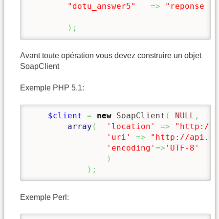
"dotu_answer5"
=>
"reponse se
)
;
Avant toute opération vous devez construire un objet
SoapClient
Exemple PHP 5.1:
$client
=
new
 SoapClient
(
NULL
,
array
(
'location'
=>
"http://a
'uri'
=>
"http://api.de
'encoding'
=>
'UTF-8'
)
)
;
Exemple Perl: