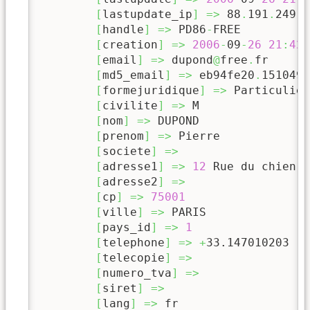
[
lastupdate_ip
]
=>
 88
.
191
.
249
.
1
[
handle
]
=>
 PD86
-
FREE

[
creation
]
=>
2006
-
09
-
26
21
:
42
:
[
email
]
=>
 dupond
@
free
.
fr

[
md5_email
]
=>
 eb94fe20
.
151049
@
[
formejuridique
]
=>
 Particulier

[
civilite
]
=>
 M

[
nom
]
=>
 DUPOND

[
prenom
]
=>
 Pierre

[
societe
]
=>
[
adresse1
]
=>
12
 Rue du chien q
[
adresse2
]
=>
[
cp
]
=>
75001
[
ville
]
=>
 PARIS

[
pays_id
]
=>
1
[
telephone
]
=>
+
33.147010203
[
telecopie
]
=>
[
numero_tva
]
=>
[
siret
]
=>
[
lang
]
=>
 fr
