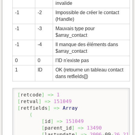
invalide
-1
-2
Impossible de créer le contact
(Handle)
-1
-3
Mauvais type pour
$array_contact
-1
-4
Il manque des éléments dans
$array_contact
0
0
l'ID n'existe pas
1
ID
OK (retourne un tableau contact
dans retfields[])
[
retcode
]
=>
1
[
retval
]
=>
151049
[
retfields
]
=>
Array
(
[
id
]
=>
151049
[
parent_id
]
=>
13490
[
lastupdate
]
=>
2006
-
09
-
26
21
:
4