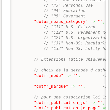
// "P3" Personal Use
// "P4" Education
// "P5" Goverment
"dotus_nexus_category"
=>
""
,
// "C11" U.S. Citizen
// "C12" U.S. Permanent Res
// "C21" U.S. Organization 
// "C31" Non-US: Regularly 
// "C32" Non-US: Entity has
// Extensions (utile uniquement
// choix de la methode d'authen
"dotfr_mode"
=>
""
,
// 
"dotfr_marque"
=>
""
,
// 
// pour une association loi 190
"dotfr_publication_jo"
=>
""
,
/
"dotfr_publication_jo_page"
=>