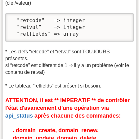
(clef/valeur)
  "retcode"   => integer

  "retval"    => integer

  "retfields" => array
* Les clefs “retcode” et “retval” sont TOUJOURS
présentes.
si “retcode” est different de 1 ⇒ il y a un problème (voir le
contenu de retval)
* Le tableau “retfields” est présent si besoin.
ATTENTION, il est ** IMPERATIF ** de contrôler
l'état d'avancement d'une opération via
api_status
après chacune des commandes:
. domain_create, domain_renew,
domain_update, domain_delete,