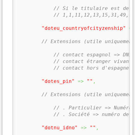
// Si le titulaire est de t
// 1,1,11,12,13,15,31,49,70
"doteu_countryofcityzenship"
=>
// Extensions (utile uniquement
// contact espagnol => DNI/
// contact étranger vivant 
// contact hors d'espagne d
"dotes_pin"
=>
""
,
// Extensions (utile uniquement
// . Particulier => Numéro 
// . Société => numéro de T
"dotnu_idno"
=>
""
,