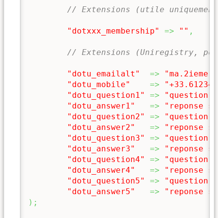
// Extensions (utile uniquement
"dotxxx_membership"
=>
""
,
// Extensions (Uniregistry, pou
"dotu_emailalt"
=>
"ma.2ieme.a
"dotu_mobile"
=>
"+33.612345
"dotu_question1"
=>
"question s
"dotu_answer1"
=>
"reponse se
"dotu_question2"
=>
"question s
"dotu_answer2"
=>
"reponse se
"dotu_question3"
=>
"question s
"dotu_answer3"
=>
"reponse se
"dotu_question4"
=>
"question s
"dotu_answer4"
=>
"reponse se
"dotu_question5"
=>
"question s
"dotu_answer5"
=>
"reponse se
)
;