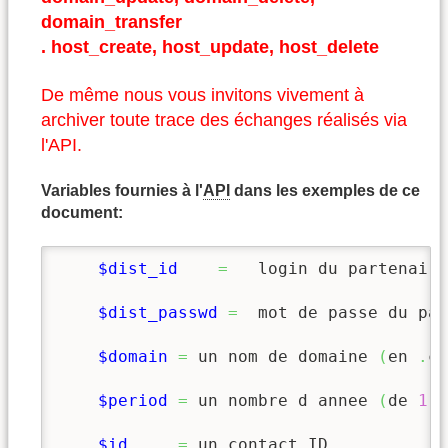
domain_transfer
. host_create, host_update, host_delete
De même nous vous invitons vivement à
archiver toute trace des échanges réalisés via
l'API.
Variables fournies à l'
API
dans les exemples de ce
document:
$dist_id
=
   login du partenaire

$dist_passwd
=
  mot de passe du par
$domain
=
 un nom de domaine 
(
en 
.
co
$period
=
 un nombre d annee 
(
de 
1
 a
$id
=
 un contact ID
