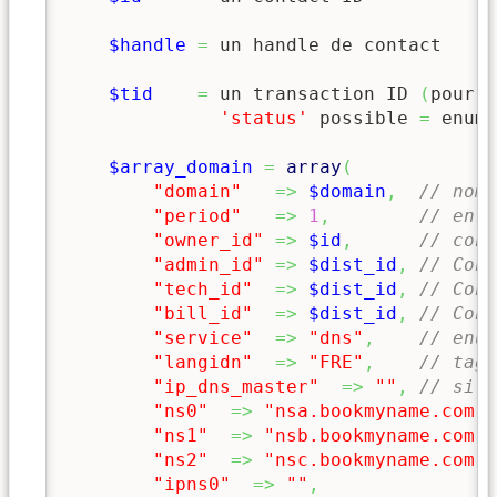
$handle
=
 un handle de contact

$tid
=
 un transaction ID 
(
pour c
'status'
 possible 
=
 enum
(
$array_domain
=
array
(
"domain"
=>
$domain
,
// nom 
"period"
=>
1
,
// enre
"owner_id"
=>
$id
,
// cont
"admin_id"
=>
$dist_id
,
// Cont
"tech_id"
=>
$dist_id
,
// Cont
"bill_id"
=>
$dist_id
,
// Cont
"service"
=>
"dns"
,
// enum
"langidn"
=>
"FRE"
,
// tag 
"ip_dns_master"
=>
""
,
// si d
"ns0"
=>
"nsa.bookmyname.com"
,
"ns1"
=>
"nsb.bookmyname.com"
"ns2"
=>
"nsc.bookmyname.com"
"ipns0"
=>
""
,